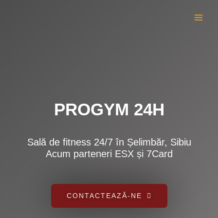
Skip
MAI
to
ME
content
PROGYM 24H
Sală de fitness 24/7 în Șelimbăr, Sibiu
Acum parteneri ESX și 7Card
CONTACTEAZĂ-NE