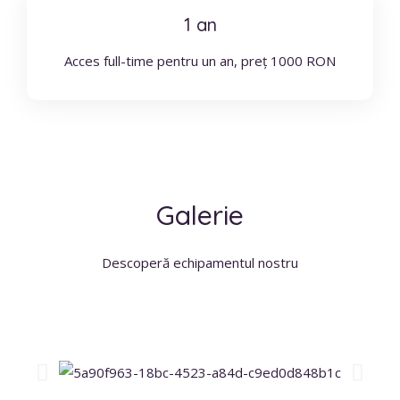
1 an
Acces full-time pentru un an, preț 1000 RON
Galerie
Descoperă echipamentul nostru
P
N