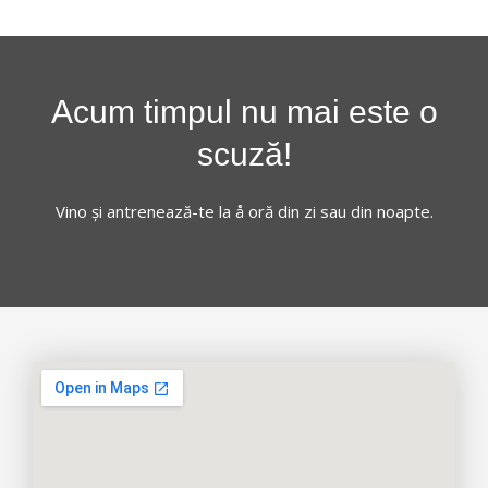
r
e
e
x
Acum timpul nu mai este o
v
t
scuză!
i
Vino și antrenează-te la å oră din zi sau din noapte.
o
u
s